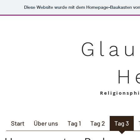
Diese Website wurde mit dem Homepage-Baukasten vo
Glau
H
Religionsph
Start
Über uns
Tag 1
Tag 2
Tag 3